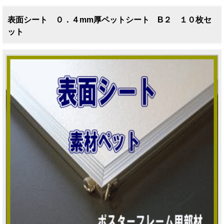
表面シート ０．４mm厚ペットシート B２ １０枚セ
ット