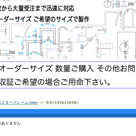
ポスターフレーム<mm>
> Ｂ0<1456x1030>
はありません