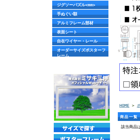
ジグソーパズル<mm>
手ぬぐい額
アルミフレーム部材
表面シート
自在ワイヤー・レール
オーダーサイズポスターフ
レーム
HOME
>
商品一覧
該当商品