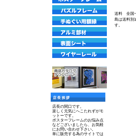
送料 全国
島は送料別
す。
店長挨拶
店長の関口です。
楽しく元気にへこたれずがモ
ットーです。
ポスターフレームのお悩み点
などございましたら、お気軽
にお問い合わせ下さい。
単に販売する為のサイトでは