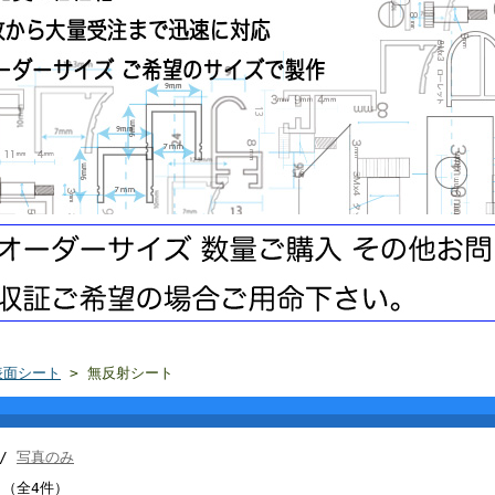
表面シート
> 無反射シート
 /
写真のみ
 （全4件）