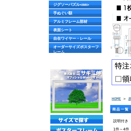
ジグソーパズル<mm>
手ぬぐい額
アルミフレーム部材
表面シート
自在ワイヤー・レール
オーダーサイズポスターフ
レーム
HOME
>
商品一覧
説明付き
1件～4件